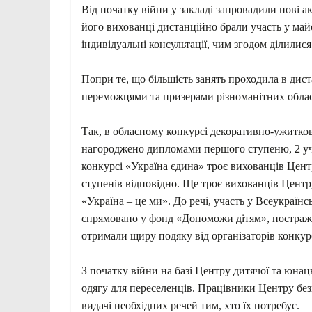
Від початку війни у закладі запровадили нові 
його вихованці дистанційно брали участь у май
індивідуальні консультації, чим згодом ділилися
Попри те, що більшість занять проходила в дис
переможцями та призерами різноманітних облас
Так, в обласному конкурсі декоративно-ужитко
нагороджено дипломами першого ступеню, 2 учн
конкурсі «Україна єдина» троє вихованців Цент
ступенів відповідно. Ще троє вихованців Цент
«Україна – це ми». До речі, участь у Всеукраїн
спрямовано у фонд «Допоможи дітям», постражда
отримали щиру подяку від організаторів конкурс
З початку війни на базі Центру дитячої та юнац
одягу для переселенців. Працівники Центру бе
видачі необхідних речей тим, хто їх потребує.