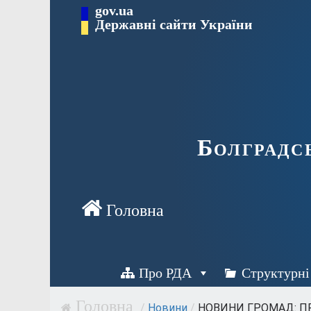
Перейти
gov.ua
Державні сайти України
до
вмісту
Болградс
Про РДА
Структурні
/
Новини
/
НОВИНИ ГРОМАД: ПР