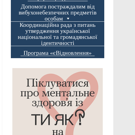
Допомога постраждалим від
вибухонебезпечних предметів
особам
Координаційна рада з питань
утвердження української
національної та громадянської
ідентичності
Програма «єВідновлення»