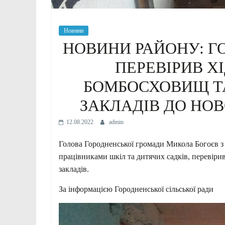
Новини
НОВИНИ РАЙОНУ: Г
ПЕРЕВІРИВ Х
БОМБОСХОВИЩ ТА
ЗАКЛАДІВ ДО НО
12.08.2022
admin
Голова Городненської громади Микола Богоєв з р
працівниками шкіл та дитячих садків, перевіри
закладів.
За інформацією Городненської сільської ради