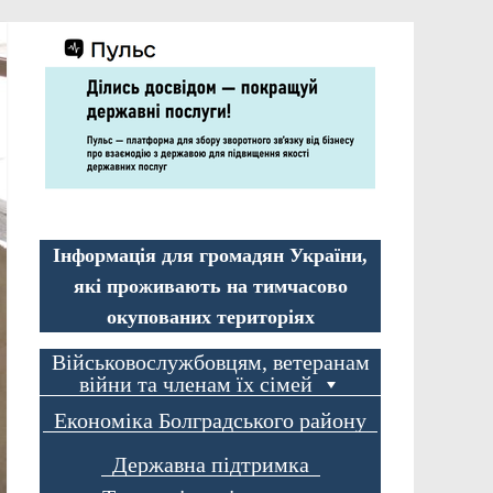
Інформація для громадян України,
які проживають на тимчасово
окупованих територіях
Військовослужбовцям, ветеранам
війни та членам їх сімей
Економіка Болградського району
Державна підтримка