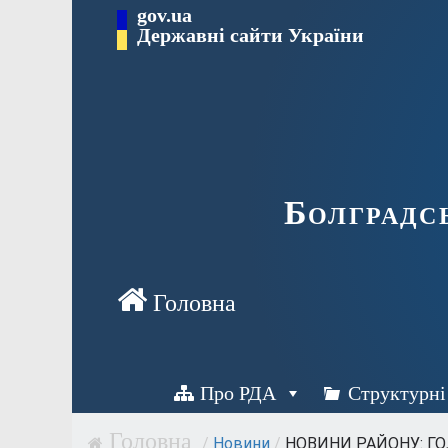
Перейти
gov.ua
Державні сайти України
до
вмісту
Болградс
Про РДА
Структурні
/
Новини
/
НОВИНИ РАЙОНУ: ГО