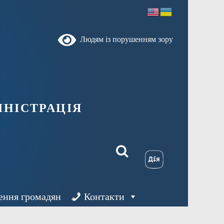
Людям із порушенням зору
ністрація
ення громадян
Контакти