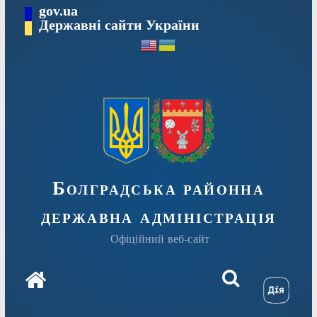
Перейти
gov.ua
Державні сайти України
до
вмісту
Болградська районна
державна адміністрація
Офіційний веб-сайт