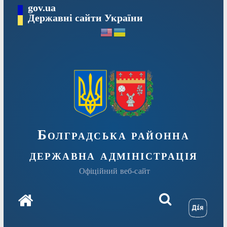
Перейти
gov.ua
Державні сайти України
до
вмісту
Болградська районна
державна адміністрація
Офіційний веб-сайт