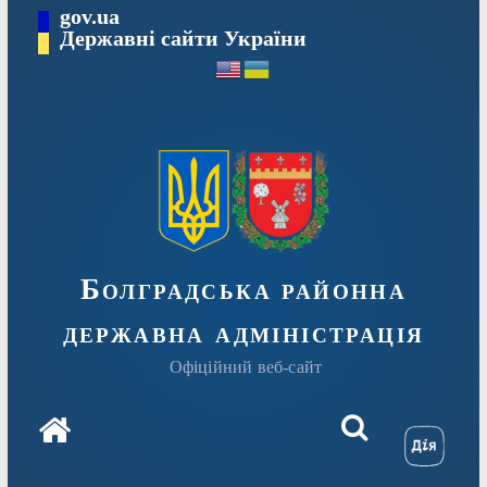
Перейти
gov.ua
Державні сайти України
до
вмісту
Болградська районна
державна адміністрація
Офіційний веб-сайт