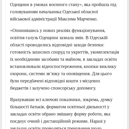
Одещини в умовах воєнного стану», яка пройшла під
головуванням начальника Одеської обласної
військової адміністрації Максима Марченко.
«Опинившись у нових реаліях функціонування,
освітня галузь Одещини зазнала змін. В Одеській
області проводились відповідні заходи безпеки:
готовність захисних споруд та укриттів, укомплектація
їх необхідними засобами та майном, в закладах освіти
встановлювали відеоспостереження, кнопки виклику
охорони, системи зв’язку та оповіщення. Для цього
були передбачені відповідні кошти з місцевих
бюджетів і залучено спонсорську допомогу.
Врахувавши всі ключові показники, зокрема, думку
більшості батьків, форматом освітньої діяльності у
закладах освіти обрано змішану форму роботи, яка
поєднує очний і дистанційний режими. Наразі у
закладах освіти проводяться тренування щодо