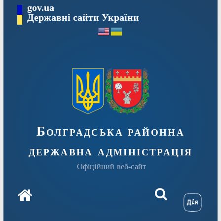
Перейти
gov.ua
Державні сайти України
до
вмісту
Болградська районна
державна адміністрація
Офіційний веб-сайт