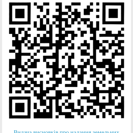
Видача висновків про надання земельних