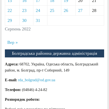
15
16
17
18
19
20
21
22
23
24
25
26
27
28
29
30
31
Серпень 2022
Вер »
Болградська районна державна адміністрація
Адреса:
68702, Україна, Одеська область, Болградський
район, м. Болград, пр-т Соборний, 149
E-mail:
rda_bolgrad@od.gov.ua
Телефон:
(04846) 4-24-82
Розпорядок роботи: