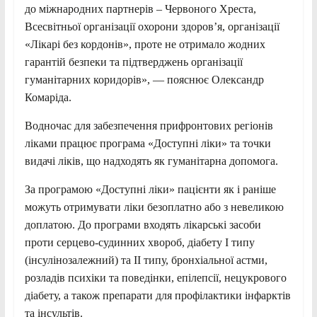
до міжнародних партнерів – Червоного Хреста,
Всесвітньої організації охорони здоров’я, організації
«Лікарі без кордонів», проте не отримало жодних
гарантій безпеки та підтверджень організації
гуманітарних коридорів», — пояснює Олександр
Комаріда.
Водночас для забезпечення прифронтових регіонів
ліками працює програма «Доступні ліки» та точки
видачі ліків, що надходять як гуманітарна допомога.
За програмою «Доступні ліки» пацієнти як і раніше
можуть отримувати ліки безоплатно або з невеликою
доплатою. До програми входять лікарські засоби
проти серцево-судинних хвороб, діабету І типу
(інсулінозалежний) та ІІ типу, бронхіальної астми,
розладів психіки та поведінки, епілепсії, нецукрового
діабету, а також препарати для профілактики інфарктів
та інсультів.