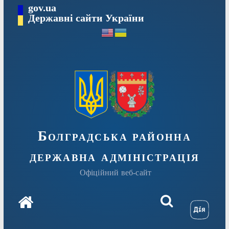
Перейти
gov.ua
Державні сайти України
до
вмісту
Болградська районна
державна адміністрація
Офіційний веб-сайт