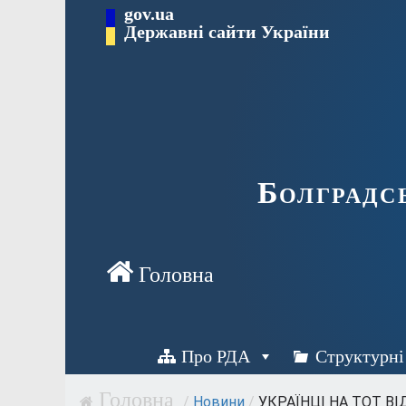
Перейти
gov.ua
Державні сайти України
до
вмісту
Болградс
Про РДА
Структурні
/
Новини
/
УКРАЇНЦІ НА ТОТ В