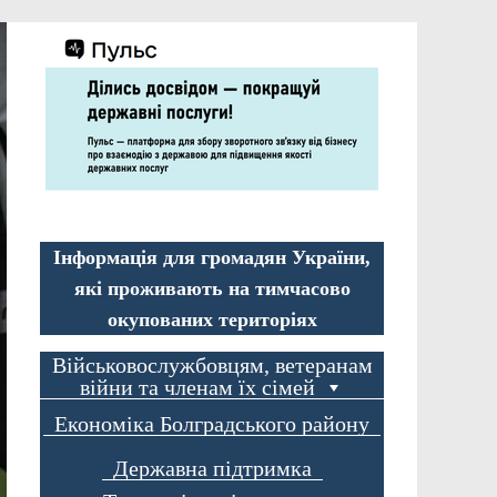
Інформація для громадян України,
які проживають на тимчасово
окупованих територіях
Військовослужбовцям, ветеранам
війни та членам їх сімей
Економіка Болградського району
Державна підтримка