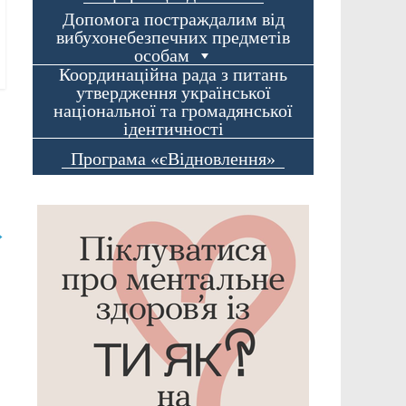
Допомога постраждалим від
вибухонебезпечних предметів
особам
Координаційна рада з питань
утвердження української
національної та громадянської
ідентичності
Програма «єВідновлення»
→