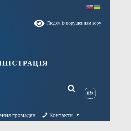
Людям із порушенням зору
ністрація
ення громадян
Контакти