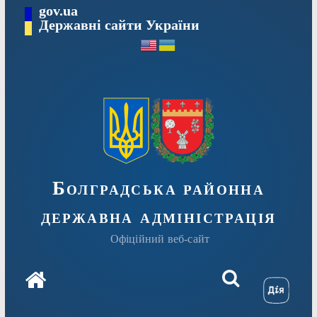
Перейти
gov.ua
Державні сайти України
до
вмісту
Болградська районна
державна адміністрація
Офіційний веб-сайт