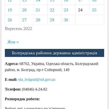
12
13
14
15
16
17
18
19
20
21
22
23
24
25
26
27
28
29
30
Вересень 2022
Жов »
Болградська районна державна адміністрація
Адреса:
68702, Україна, Одеська область, Болградський
район, м. Болград, пр-т Соборний, 149
E-mail:
rda_bolgrad@od.gov.ua
Телефон:
(04846) 4-24-82
Розпорядок роботи:
Робочі дні: з понеділка по п’ятницю