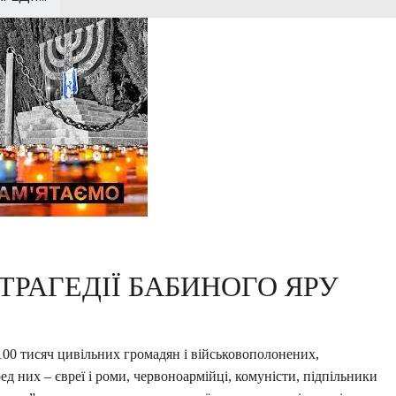
ТРАГЕДІЇ БАБИНОГО ЯРУ
 100 тисяч цивільних громадян і військовополонених,
д них – євреї і роми, червоноармійці, комуністи, підпільники