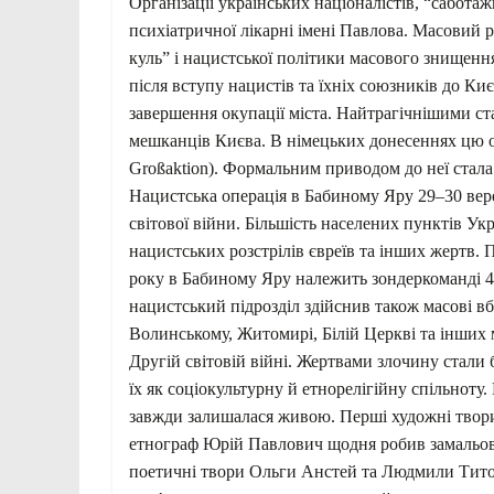
Організації українських націоналістів, “сабот
психіатричної лікарні імені Павлова. Масовий 
куль” і нацистської політики масового знищенн
після вступу нацистів та їхніх союзників до Киє
завершення окупації міста. Найтрагічнішими ста
мешканців Києва. В німецьких донесеннях цю оп
Großaktion). Формальним приводом до неї стала
Нацистська операція в Бабиному Яру 29–30 вер
світової війни. Більшість населених пунктів Укр
нацистських розстрілів євреїв та інших жертв. 
року в Бабиному Яру належить зондеркоманді 
нацистський підрозділ здійснив також масові вб
Волинському, Житомирі, Білій Церкві та інших мі
Другій світовій війні. Жертвами злочину стали
їх як соціокультурну й етнорелігійну спільноту
завжди залишалася живою. Перші художні твори
етнограф Юрій Павлович щодня робив замальов
поетичні твори Ольги Анстей та Людмили Тито