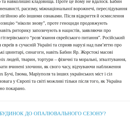
р та навколишні кладовища. Проте це йому не вдалося. Бабин
ненависті, расизму, міжнаціональної ворожнечі, переслідування
елігійною або іншими ознаками. Після відкриття й осмислення
 позицію “ніколи знову”, проте геноциди продовжують
 навіть риторику запозичують в нацистів, заявляючи про
 гітлерівського “розв’язання єврейського питання”. Російський
 євреїв в сучасній Україні та сприяв нарузі над пам’яттю про
ькі цвинтарі, синагоги, навіть Бабин Яр. Жорстокі масові
ніх людей, тварин, тортури – фізичні та моральні, зґвалтування,
вати вчинені злочини, як свого часу, відчуваючи наближення
х Бучі, Ізюма, Маріуполя та інших українських міст і сіл
овага у Європі та світі можливі тільки після того, як Україна
жно покарано.
 БУДИНОК ДО ОПАЛЮВАЛЬНОГО СЕЗОНУ?