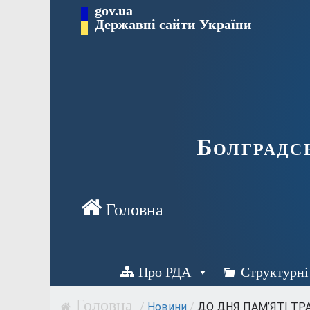
Перейти
gov.ua
Державні сайти України
до
вмісту
Болградс
Про РДА
Структурні
/
Новини
/
ДО ДНЯ ПАМ’ЯТІ ТРАГ