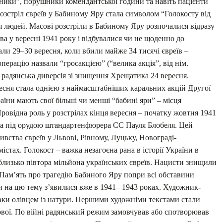
ажники”, порушники комендантської години та навіть пацієнти
розстріл євреїв у Бабиному Яру стала символом “Голокосту від
я людей. Масові розстріли в Бабиному Яру розпочалися відразу
ва у вересні 1941 року і відбувалися чи не щоденно до
ли 29–30 вересня, коли вбили майже 34 тисячі євреїв –
ерацію назвали “гросакцією” (“велика акція”, від нім.
 радянська диверсія зі знищення Хрещатика 24 вересня.
есня стала однією з наймасштабніших каральних акцій Другої
аїни мають свої більші чи менші “бабині яри” – місця
Провідна роль у розстрілах кінця вересня – початку жовтня 1941
4а під орудою штандартенфюрера СС Пауля Блобеля. Цей
ивства євреїв у Львові, Рівному, Луцьку, Новограді-
стах. Голокост – важка незагоєна рана в історії України в
 близько півтора мільйона українських євреїв. Нацисти знищили
. Пам’ять про трагедію Бабиного Яру попри всі обставини
 на цю тему з’явилися вже в 1941– 1943 роках. Художник-
ки олівцем із натури. Першими художніми текстами стали
вої. По війні радянський режим замовчував або спотворював