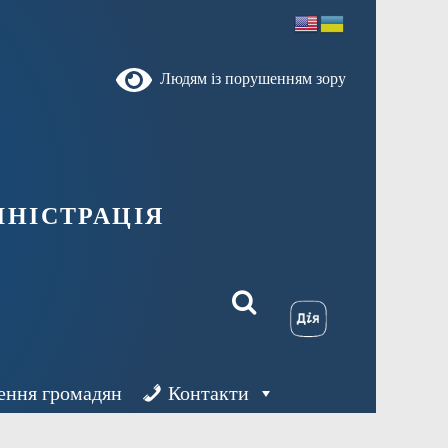
Людям із порушенням зору
ністрація
ення громадян
Контакти