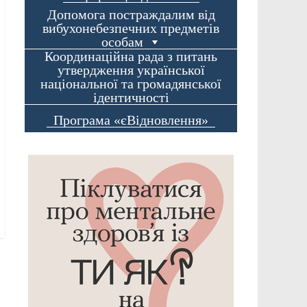
Допомога постраждалим від
вибухонебезпечних предметів
особам
Координаційна рада з питань
утвердження української
національної та громадянської
ідентичності
Програма «єВідновлення»