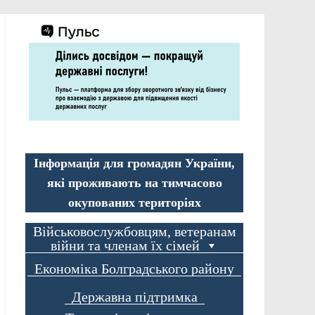
Інформація для громадян України,
які проживають на тимчасово
окупованих територіях
Військовослужбовцям, ветеранам
війни та членам їх сімей
Економіка Болградського району
Державна підтримка