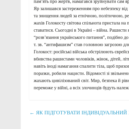
пам’ять про жертв, намагався зруйнувати сам я
Яр залишався застереженням про небезпеку від 
та знищення людей за етнічною, політичною, р
жахів Голокосту світова спільнота пристала на
ставатися. Сьогодні в Україні – війна. Рашисти
“розв’язання українського питання”, подібно до
т. зв. “антифашизм” став головною загрозою для
Голокост: російські війська обстрілюють єврейс
вбивства рашистами чоловіків, жінок, дітей, літ
навіть іноді намагання спалити тіла, щоб прихо
поразки, робили нацисти. Відомості зі звільнени
жахають цивілізований світ. Мир, безпека й рівн
переможе у війні, а всіх злочинців будуть нале
←
ЯК ПІДГОТУВАТИ ІНДИВІДУАЛЬНИЙ