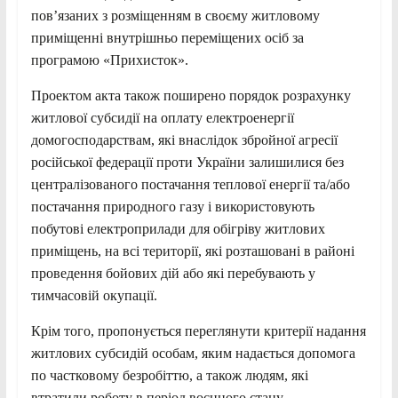
пов’язаних з розміщенням в своєму житловому
приміщенні внутрішньо переміщених осіб за
програмою «Прихисток».
Проектом акта також поширено порядок розрахунку
житлової субсидії на оплату електроенергії
домогосподарствам, які внаслідок збройної агресії
російської федерації проти України залишилися без
централізованого постачання теплової енергії та/або
постачання природного газу і використовують
побутові електроприлади для обігріву житлових
приміщень, на всі території, які розташовані в районі
проведення бойових дій або які перебувають у
тимчасовій окупації.
Крім того, пропонується переглянути критерії надання
житлових субсидій особам, яким надається допомога
по частковому безробіттю, а також людям, які
втратили роботу в період воєнного стану,