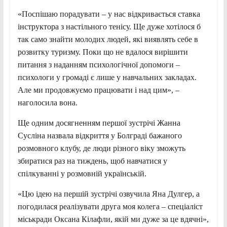
«Поспішаю порадувати – у нас відкривається ставка
інструктора з настільного тенісу. Ще дуже хотілося б
так само знайти молодих людей, які виявлять себе в
розвитку туризму. Поки що не вдалося вирішити
питання з наданням психологічної допомоги –
психологи у громаді є лише у навчальних закладах.
Але ми продовжуємо працювати і над цим», –
наголосила вона.
Ще одним досягненням першої зустрічі Жанна
Сусліна назвала відкриття у Болграді бажаного
розмовного клубу, де люди різного віку зможуть
збиратися раз на тиждень, щоб навчатися у
спілкуванні у розмовній українській.
«Цю ідею на першій зустрічі озвучила Яна Дулгер, а
погодилася реалізувати друга моя колега – спеціаліст
міськради Оксана Кілафли, якій ми дуже за це вдячні»,