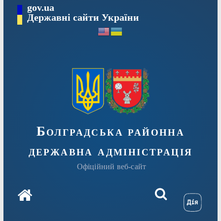
Перейти
gov.ua
Державні сайти України
до
вмісту
Болградська районна
державна адміністрація
Офіційний веб-сайт