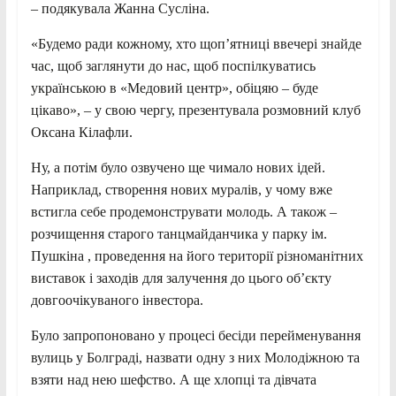
– подякувала Жанна Сусліна.
«Будемо ради кожному, хто щоп’ятниці ввечері знайде
час, щоб заглянути до нас, щоб поспілкуватись
українською в «Медовий центр», обіцяю – буде
цікаво», – у свою чергу, презентувала розмовний клуб
Оксана Кілафли.
Ну, а потім було озвучено ще чимало нових ідей.
Наприклад, створення нових муралів, у чому вже
встигла себе продемонструвати молодь. А також –
розчищення старого танцмайданчика у парку ім.
Пушкіна , проведення на його території різноманітних
виставок і заходів для залучення до цього об’єкту
довгоочікуваного інвестора.
Було запропоновано у процесі бесіди перейменування
вулиць у Болграді, назвати одну з них Молодіжною та
взяти над нею шефство. А ще хлопці та дівчата