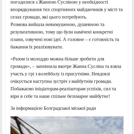
погодилися з Жанною Сусліною у необхідності
впорядкування тих спортивних майданчиків у місті та
селах громади, які цього потребують.
Розмова вийшла невимушеною, душевною та
результативною, тому що були намічені конкретні
плани, озвучені нові ідеї. А головне – є готовність та
бажання їх реалізовувати.
«Разом із молоддю можна більше зробити для
громади», – запевнила вкотре Жанна Сусліна та взяла
участь у грі з волейболу із присутніми. Невдовзі
очікується наступна зустріч з майбутнім громади.
Побажаємо ініціаторам-реалізаторам успіхів, сил та
віри в себе та наше спільне безхмарне майбутнє!
За інформацією Болградської міської ради