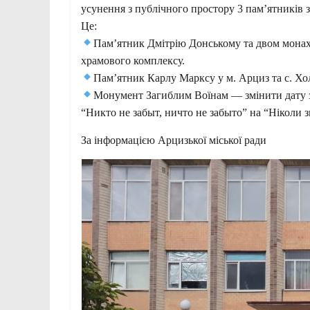
усунення з публічного простору 3 пам’ятників з
Це:
Пам’ятник Дмітрію Донському та двом монах
храмового комплексу.
Пам’ятник Карлу Марксу у м. Арциз та с. Х
Монумент Загиблим Воїнам — змінити дату з 
“Никто не забыт, ничто не забыто” на “Ніколи з
За інформацією Арцизької міської ради