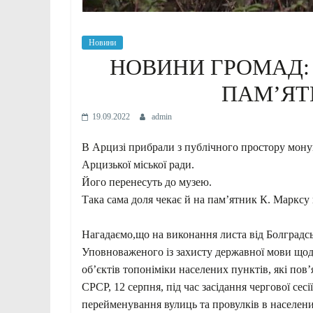
Новини
НОВИНИ ГРОМАД:
ПАМ’ЯТ
19.09.2022
admin
В Арцизі прибрали з публічного простору мону
Арцизької міської ради.
Його перенесуть до музею.
Така сама доля чекає й на пам’ятник К. Марксу 
Нагадаємо,що на виконання листа від Болградськ
Уповноваженого із захисту державної мови щодо
об’єктів топоніміки населених пунктів, які пов’
СРСР, 12 серпня, під час засідання чергової се
перейменування вулиць та провулків в населени