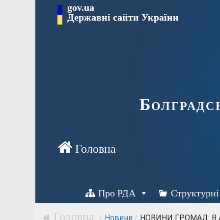
Перейти
gov.ua
Державні сайти України
до
вмісту
Болградс
Про РДА
Структурні
/
Новини
/
НОВИНИ ГРОМАД: В А