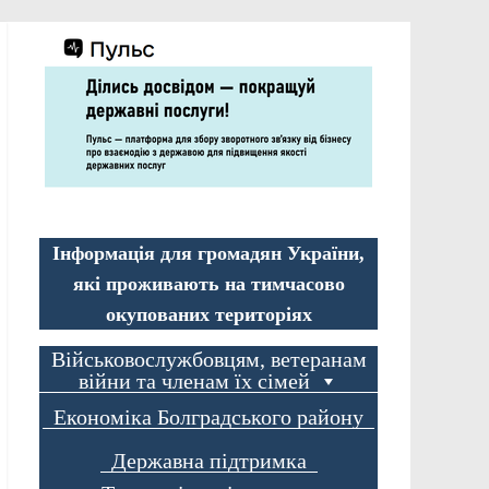
Інформація для громадян України,
які проживають на тимчасово
окупованих територіях
Військовослужбовцям, ветеранам
війни та членам їх сімей
Економіка Болградського району
Державна підтримка