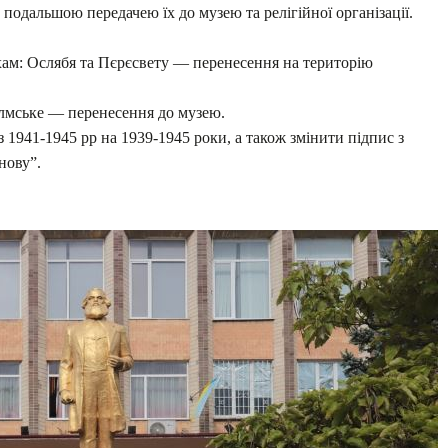
 подальшою передачею їх до музею та релігійної організації.
ам: Ослябя та Пєрєсвету — перенесення на територію
олмське — перенесення до музею.
1941-1945 рр на 1939-1945 роки, а також змінити підпис з
нову”.