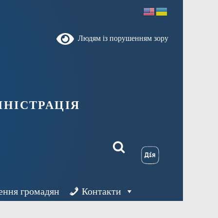
Людям із порушенням зору
ністрація
ення громадян
Контакти