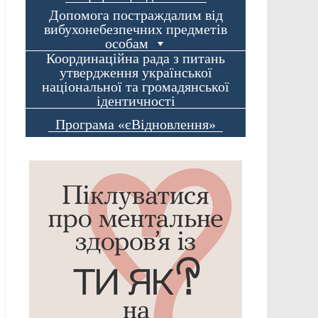
Допомога постраждалим від
вибухонебезпечних предметів
особам
Координаційна рада з питань
утвердження української
національної та громадянської
ідентичності
Програма «єВідновлення»