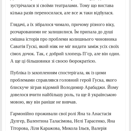
зустрічалася зі своїми театралами. Тому що вистава
кілька разів переносилася, але все ж таки відбулася.
Глядачі, а їх зібралося чимало, причому різного віку,
розчарованими не залишилися. Їм припала до душі
смішна історія про проблеми колишнього чиновника
Саватія Гускі, який ніяк не міг видати заміж усіх своїх
сімох дочок. Так, є добрий хлопець П’єр, але він один.
А ще ці більшовики зі своєю бюрократією.
Публіка із захопленням спостерігала, як із цими
проблемами справлявся головний герой Гуска, якого
блискуче зіграв відомий Володимир Арабаджи. Йому
довелося вчити найбільшу роль, та ще й українською
мовою, яку він раніше не вивчав.
Гармонійно проживали свої ролі Яна та Анастасія
Дулгер, Валентина Таласімова, Нелі Тарасенко, Яна
Тіторова, Ліля Каражова, Микола Ільєв, Валерія