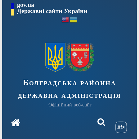
Перейти
gov.ua
Державні сайти України
до
вмісту
Болградська районна
державна адміністрація
Офіційний веб-сайт