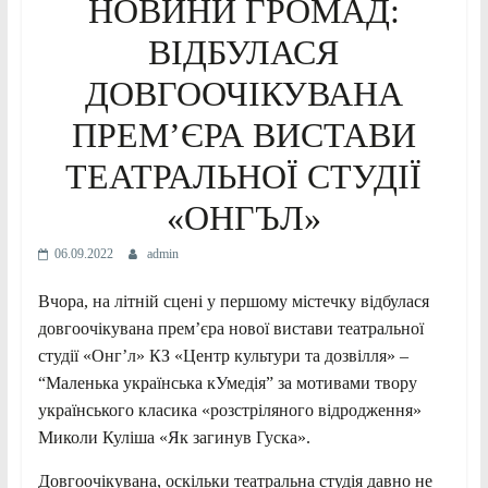
НОВИНИ ГРОМАД:
ВІДБУЛАСЯ
ДОВГООЧІКУВАНА
ПРЕМ’ЄРА ВИСТАВИ
ТЕАТРАЛЬНОЇ СТУДІЇ
«ОНГЪЛ»
06.09.2022
admin
Вчора, на літній сцені у першому містечку відбулася
довгоочікувана прем’єра нової вистави театральної
студії «Онг’л» КЗ «Центр культури та дозвілля» –
“Маленька українська кУмедія” за мотивами твору
українського класика «розстріляного відродження»
Миколи Куліша «Як загинув Гуска».
Довгоочікувана, оскільки театральна студія давно не