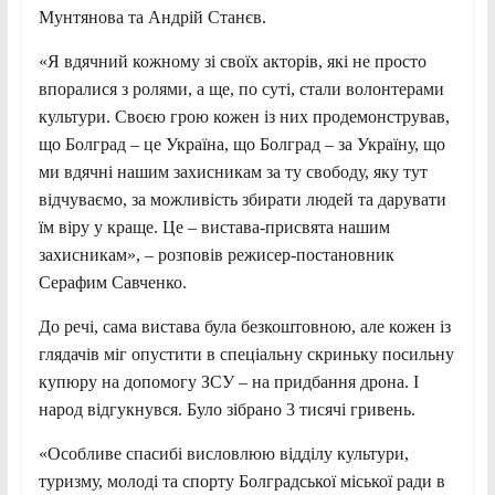
Мунтянова та Андрій Станєв.
«Я вдячний кожному зі своїх акторів, які не просто
впоралися з ролями, а ще, по суті, стали волонтерами
культури. Своєю грою кожен із них продемонстрував,
що Болград – це Україна, що Болград – за Україну, що
ми вдячні нашим захисникам за ту свободу, яку тут
відчуваємо, за можливість збирати людей та дарувати
їм віру у краще. Це – вистава-присвята нашим
захисникам», – розповів режисер-постановник
Серафим Савченко.
До речі, сама вистава була безкоштовною, але кожен із
глядачів міг опустити в спеціальну скриньку посильну
купюру на допомогу ЗСУ – на придбання дрона. І
народ відгукнувся. Було зібрано 3 тисячі гривень.
«Особливе спасибі висловлюю відділу культури,
туризму, молоді та спорту Болградської міської ради в