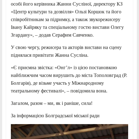
особі його керівника Жанни Сусліної, директору КЗ
«Центр культури та дозвілля» Ользі Коршок та його
співробітникам за підримку, а також звукорежисеру
Івану Кайряку та спеціальному гостю вистави Олегу
Згардану», – додав Серафим Савченко.
У свою чергу, режисера та акторів вистави на сцену
піднялася привітати Жанна Сусліна.
«Є приємна звістка: «Онг’л» із цією постановкою
найближчим часом вирушить до міста Тополовград (Р.
Болгарія), де візьме участь у Міжнародному
театральному фестивалі», – повідомила вона.
Загалом, разом – ми, як і раніше, сила!
За інформацією Болградської міської ради