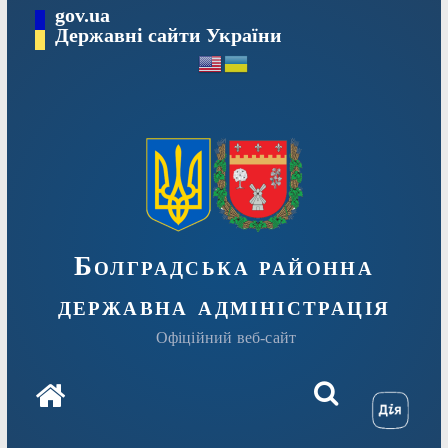
Перейти
gov.ua
Державні сайти України
до
вмісту
Болградська районна
державна адміністрація
Офіційний веб-сайт