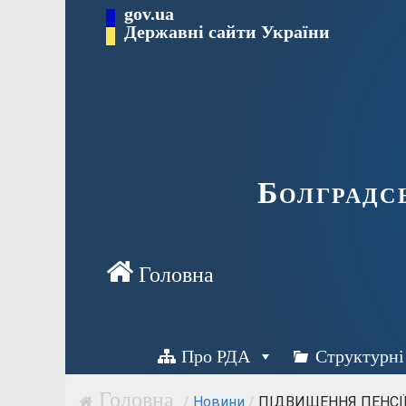
Перейти
gov.ua
Державні сайти України
до
вмісту
Болградс
Про РДА
Структурні
/
Новини
/
ПІДВИЩЕННЯ ПЕНСІЇ 