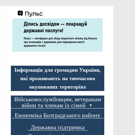
Інформація для громадян України,
які проживають на тимчасово
окупованих територіях
Військовослужбовцям, ветеранам
війни та членам їх сімей
Економіка Болградського району
Державна підтримка