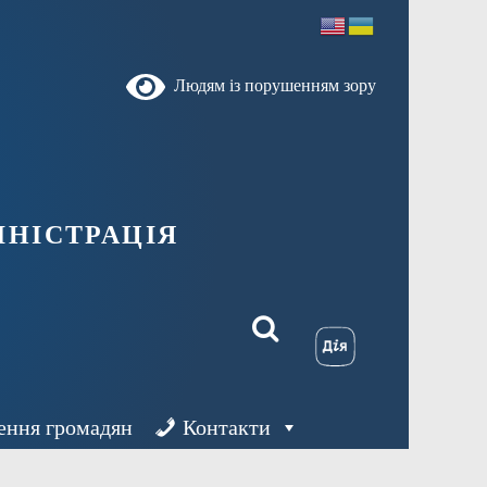
Людям із порушенням зору
ністрація
ення громадян
Контакти