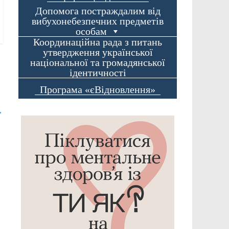
Допомога постраждалим від
вибухонебезпечних предметів
особам
Координаційна рада з питань
утвердження української
національної та громадянської
ідентичності
Програма «єВідновлення»
→