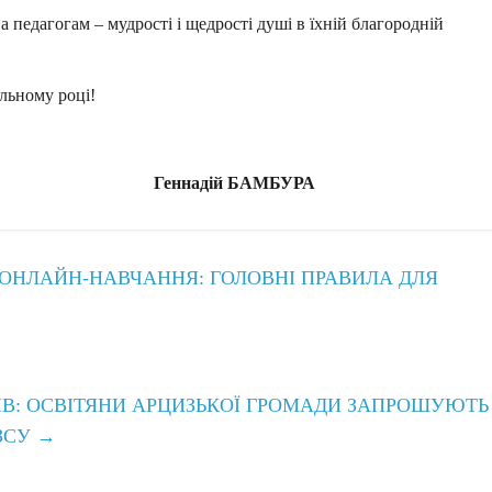
 педагогам – мудрості і щедрості душі в їхній благородній
альному році!
кої
ї Геннадій БАМБУРА
С ОНЛАЙН-НАВЧАННЯ: ГОЛОВНІ ПРАВИЛА ДЛЯ
ТІВ: ОСВІТЯНИ АРЦИЗЬКОЇ ГРОМАДИ ЗАПРОШУЮТЬ
 ЗСУ
→