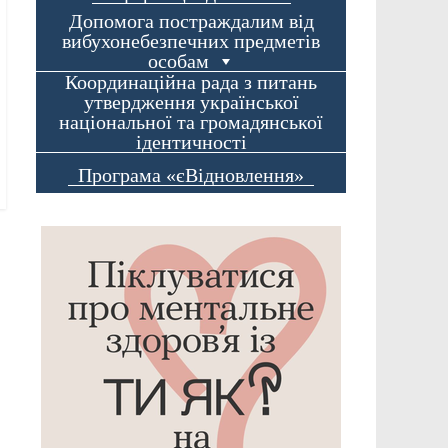
Допомога постраждалим від
вибухонебезпечних предметів
особам
Координаційна рада з питань
утвердження української
національної та громадянської
ідентичності
Програма «єВідновлення»