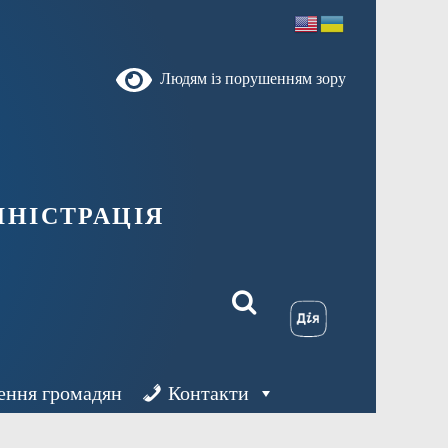
Людям із порушенням зору
ністрація
ення громадян
Контакти