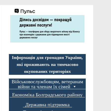
Інформація для громадян України,
які проживають на тимчасово
окупованих територіях
Військовослужбовцям, ветеранам
війни та членам їх сімей
Економіка Болградського району
Державна підтримка