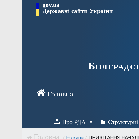
Перейти
gov.ua
Державні сайти України
до
вмісту
Болградс
Про РДА
Структурні
/
Новини
/
ПРИВІТАННЯ НАЧАЛЬ