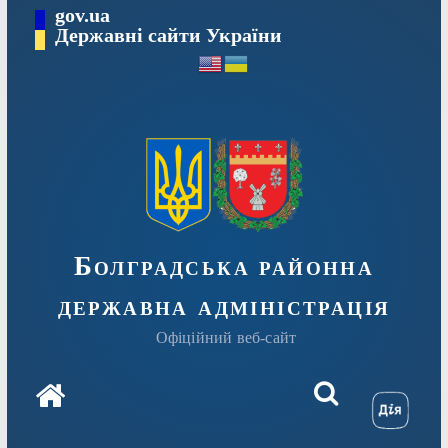
Перейти
gov.ua
Державні сайти України
до
вмісту
Болградська районна
державна адміністрація
Офіційний веб-сайт