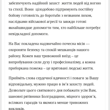
забезпечують надійний захист життя людей від вогню
та стихії. Вони цілодобово підтримують постійну
бойову готовність до боротьби з незваним лихом,
наслідками військової агресії та завжди готові
якнайшвидше допомогти тим, хто найбільше потребує
невідкладної допомоги.
На Вас покладена надзвичайно почесна місія —
охороняти безпеку та спокій мешканців нашого
району. Кожен ваш тривожний виїзд – це
випробування сили духу і професіоналізму, а кожна
приборкана пожежа – це врятовані людські життя.
Прийміть слова сердечної вдячності і поваги за Вашу
відповідальну, мужню працю в ім’я захисту людей.
Дозвольте цього святкового дня побажати усім Вам,
шановні рятівники Болградщини, міцного здоров’я,
всіляких гараздів та якомога менше тривожних
викликів.