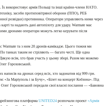
. Їх використовує армія Польщі та інші країни-члени НАТО.
техніку, засоби протиповітряної оборони (ППО), РЕБ
ронної розвідки) противника. Оператори управляють ними через
карті та надають дані автопілоту для удару. Warmate має
ими дронами оператори можуть легко керувати після
 Warmate та з ним 20 дронів-камікадзе. Цього тижня ми
 По танках таким не стріляють — багато честі. Ще одна
. Дякую всім, хто брав участь у цьому зборі. Разом ми можемо
Олег Гороховський.
 написів на дронах серед всіх, хто задонатив від 999 грн.
м: «За Маріуполь і за Бучу», «Білет на концерт Кобзона». Під
а Олег Гороховський передали свої власні послання — «Бавовна
ндрейзингова платформа
UNITED24
розпочали проект
«Армія