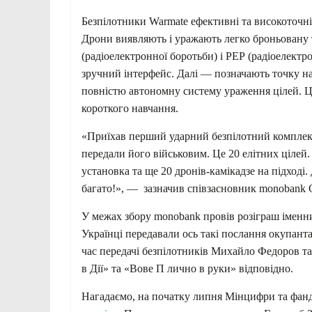
Безпілотники Warmate ефективні та високоточні
Дрони виявляють і уражають легко броньовану 
(радіоелектронної боротьби) і РЕР (радіоелект
зручний інтерфейс. Далі — позначають точку на 
повністю автономну систему ураження цілей. Ц
короткого навчання.
«Приїхав перший ударний безпілотний комплекс
передали його військовим. Це 20 елітних цілей.
установка та ще 20 дронів-камікадзе на підході
багато!», — зазначив співзасновник monobank 
У межах збору monobank провів розіграш іменних
Українці передавали ось такі послання окупанта
час передачі безпілотників Михайло Федоров т
в Дії» та «Вове П лично в руки» відповідно.
Нагадаємо, на початку липня Мінцифри та фа