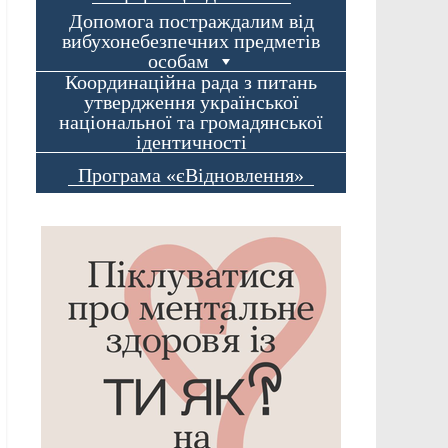
Допомога постраждалим від
вибухонебезпечних предметів
особам
Координаційна рада з питань
утвердження української
національної та громадянської
ідентичності
Програма «єВідновлення»