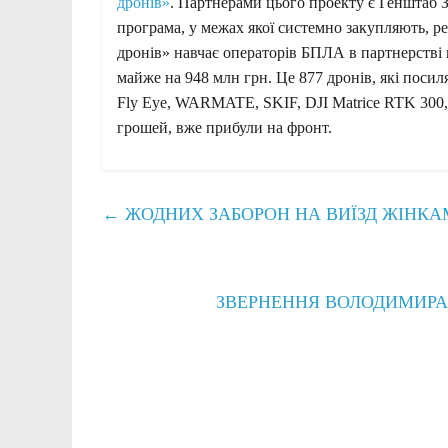
дронів»
. Партнерами цього проекту є Генштаб 
програма, у межах якої системно закупляють, 
дронів» навчає операторів БПЛА в партнерстві 
майже на 948 млн грн. Це 877 дронів, які посил
Fly Eye, WARMATE, SKIF, DJI Matrice RTK 300, D
грошей, вже прибули на фронт.
←
ЖОДНИХ ЗАБОРОН НА ВИЇЗД ЖІНКАМ
ЗВЕРНЕННЯ ВОЛОДИМИРА 