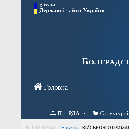
Перейти
gov.ua
Державні сайти України
до
вмісту
Болградс
Про РДА
Структурні
/
Новини
/
ВІЙСЬКОВІ ОТРИМАЛИ