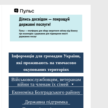
Інформація для громадян України,
які проживають на тимчасово
окупованих територіях
Військовослужбовцям, ветеранам
війни та членам їх сімей
Економіка Болградського району
Державна підтримка