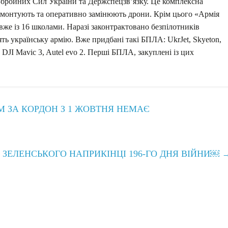
Збройних Сил України та Держспецзвʼязку. Це комплексна
ремонтують та оперативно замінюють дрони. Крім цього «Армія
вже із 16 школами. Наразі законтрактовано безпілотників
ять українську армію. Вже придбані такі БПЛА: UkrJet, Skyeton,
JI Mavic 3, Autel evo 2. Перші БПЛА, закуплені із цих
 ЗА КОРДОН З 1 ЖОВТНЯ НЕМАЄ
ЗЕЛЕНСЬКОГО НАПРИКІНЦІ 196-ГО ДНЯ ВІЙНИ￼