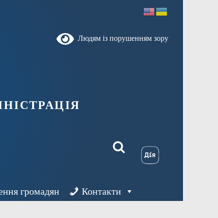
Людям із порушенням зору
ністрація
ення громадян
Контакти