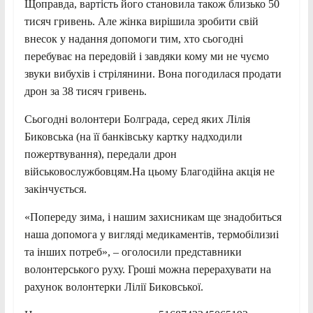
Щоправда, вартість його становила також близько 50
тисяч гривень. Але жінка вирішила зробити свій
внесок у надання допомоги тим, хто сьогодні
перебуває на передовій і завдяки кому ми не чуємо
звуки вибухів і стрілянини. Вона погодилася продати
дрон за 38 тисяч гривень.
Сьогодні волонтери Болграда, серед яких Лілія
Биковська (на її банківську картку надходили
пожертвування), передали дрон
військовослужбовцям.На цьому Благодійна акція не
закінчується.
«Попереду зима, і нашим захисникам ще знадобиться
наша допомога у вигляді медикаментів, термобілизиі
та інших потреб», – оголосили представники
волонтерського руху. Гроші можна перерахувати на
рахунок волонтерки Лілії Биковської.