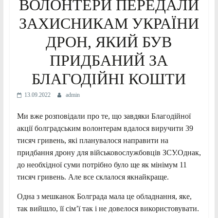
ВОЛОНТЕРИ ПЕРЕДАЛИ
ЗАХИСНИКАМ УКРАЇНИ
ДРОН, ЯКИЙ БУВ
ПРИДБАНИЙ ЗА
БЛАГОДІЙНІ КОШТИ
13.09.2022
admin
Ми вже розповідали про те, що завдяки Благодійної
акції болградським волонтерам вдалося виручити 39
тисяч гривень, які планувалося направити на
придбання дрону для військовослужбовців ЗСУ.Однак,
до необхідної суми потрібно було ще як мінімум 11
тисяч гривень. Але все склалося якнайкраще.
Одна з мешканок Болграда мала це обладнання, яке,
так вийшло, її сім’ї так і не довелося використовувати.