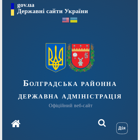
Перейти
gov.ua
Державні сайти України
до
вмісту
Болградська районна
державна адміністрація
Офіційний веб-сайт