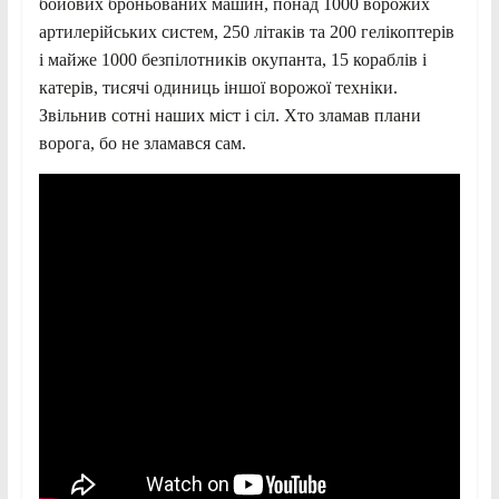
бойових броньованих машин, понад 1000 ворожих
артилерійських систем, 250 літаків та 200 гелікоптерів
і майже 1000 безпілотників окупанта, 15 кораблів і
катерів, тисячі одиниць іншої ворожої техніки.
Звільнив сотні наших міст і сіл. Хто зламав плани
ворога, бо не зламався сам.