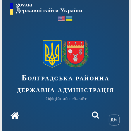
Перейти
gov.ua
Державні сайти України
до
вмісту
Болградська районна
державна адміністрація
Офіційний веб-сайт