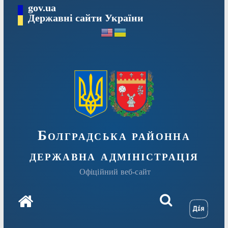
Перейти
gov.ua
Державні сайти України
до
вмісту
Болградська районна
державна адміністрація
Офіційний веб-сайт