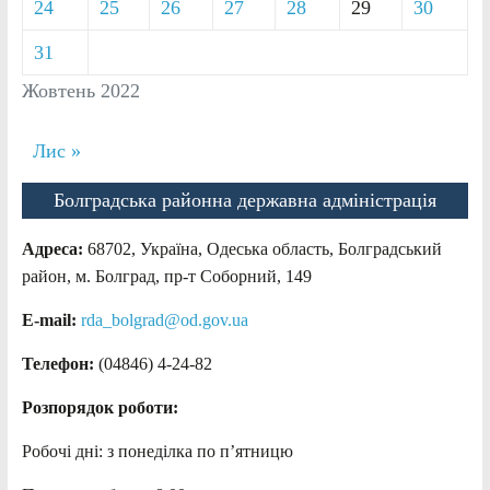
24
25
26
27
28
29
30
31
Жовтень 2022
Лис »
Болградська районна державна адміністрація
Адреса:
68702, Україна, Одеська область, Болградський
район, м. Болград, пр-т Соборний, 149
E-mail:
rda_bolgrad@od.gov.ua
Телефон:
(04846) 4-24-82
Розпорядок роботи:
Робочі дні: з понеділка по п’ятницю