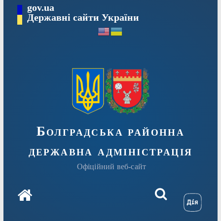
Перейти
gov.ua
Державні сайти України
до
вмісту
Болградська районна
державна адміністрація
Офіційний веб-сайт