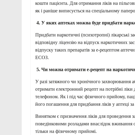
кошти пацієнта. Для отримання ліків на пільгов
як і раніше виписується на спеціальному папе
4. У яких аптеках можна буде придбати нарко
Придбати наркотичні (психотропні) лікарські за
відповідну ліцензію на відпуск наркотичних за
відпуску таких препаратів за е-рецептом аптеч
ЕСОЗ.
5. Чи можна отримати е-рецепт на наркотичн
У разі затяжного чи хронічного захворювання а
отримати електронний рецепт на потрібні ліки 
телефоном. Як і під час фізичного прийому, па
його погашення для придбання ліків у аптеці за
Винятком є призначення ліків для проведення за
поведінковими розладами внаслідок вживання оп
тільки на фізичному прийомі.