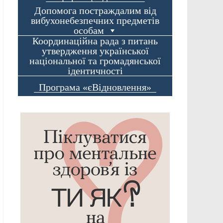
Допомога постраждалим від
вибухонебезпечних предметів
особам
Координаційна рада з питань
утвердження української
національної та громадянської
ідентичності
Програма «єВідновлення»