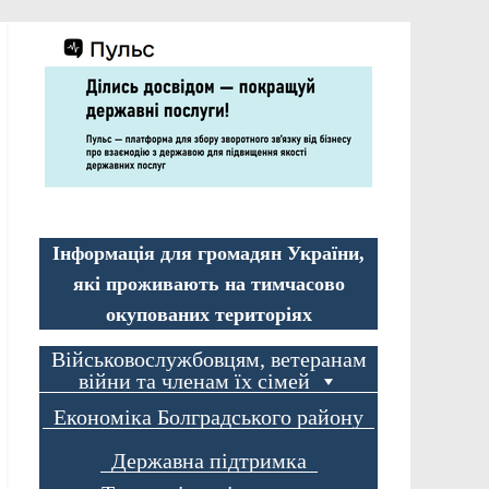
Інформація для громадян України,
які проживають на тимчасово
окупованих територіях
Військовослужбовцям, ветеранам
війни та членам їх сімей
Економіка Болградського району
Державна підтримка