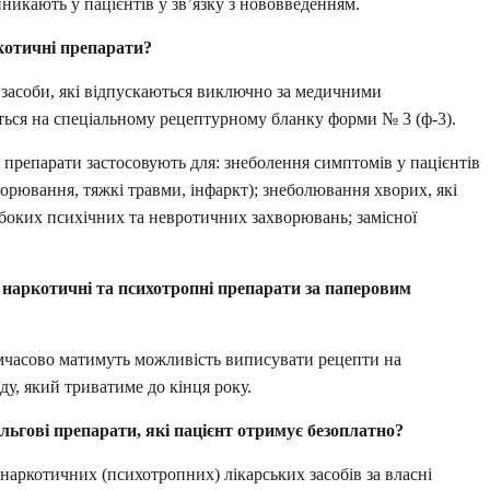
никають у пацієнтів у зв’язку з нововведенням.
ркотичні препарати?
і засоби, які відпускаються виключно за медичними
ється на спеціальному рецептурному бланку форми № 3 (ф-3).
 препарати застосовують для: знеболення симптомів у пацієнтів
орювання, тяжкі травми, інфаркт); знеболювання хворих, які
боких психічних та невротичних захворювань; замісної
наркотичні та психотропні препарати за паперовим
имчасово матимуть можливість виписувати рецепти на
у, який триватиме до кінця року.
ільгові препарати, які пацієнт отримує безоплатно?
 наркотичних (психотропних) лікарських засобів за власні