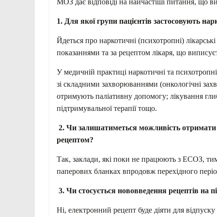
МОЗ дає відповіді на найчастіші питання, що ви
1. Для якої групи пацієнтів застосовують на
Йдеться про наркотичні (психотропні) лікарськ
показаннями та за рецептом лікаря, що випису
У медичній практиці наркотичні та психотропні
зі складними захворюваннями (онкологічні захв
отримують паліативну допомогу; лікування гли
підтримувальної терапії тощо.
2. Чи залишатиметься можливість отримати 
рецептом?
Так, заклади, які поки не працюють з ЕСОЗ, т
паперових бланках впродовж перехідного період
3. Чи стосується нововведення рецептів на п
Ні, електронний рецепт буде діяти для відпуску