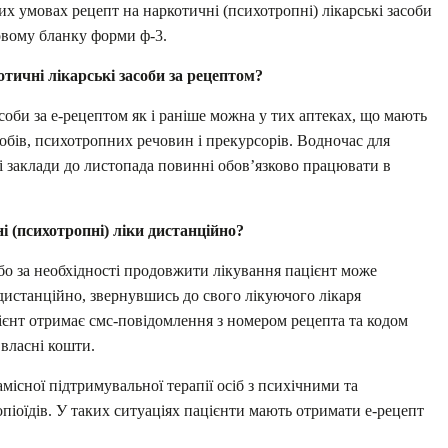
их умовах рецепт на наркотичні (психотропні) лікарські засоби
ровому бланку форми ф-3.
тичні лікарські засоби за рецептом?
соби за е-рецептом як і раніше можна у тих аптеках, що мають
собів, психотропних речовин і прекурсорів. Водночас для
ні заклади до листопада повинні обов’язково працювати в
і (психотропні) ліки дистанційно?
бо за необхідності продовжити лікування пацієнт може
дистанційно, звернувшись до свого лікуючого лікаря
цієнт отримає смс-повідомлення з номером рецепта та кодом
 власні кошти.
місної підтримувальної терапії осіб з психічними та
іоїдів. У таких ситуаціях пацієнти мають отримати е-рецепт