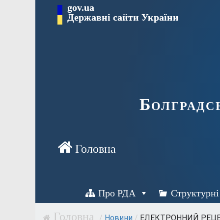
Перейти
gov.ua
Державні сайти України
до
вмісту
Болградс
Про РДА
Структурні
/
Новини
/
ЕЛЕКТРОННИЙ РЕЦЕП