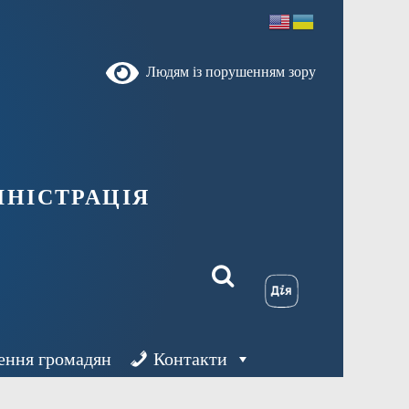
Людям із порушенням зору
ністрація
ення громадян
Контакти