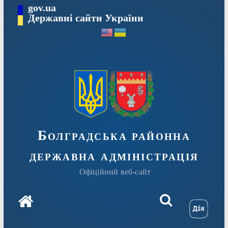
Перейти
gov.ua
Державні сайти України
до
вмісту
Болградська районна
державна адміністрація
Офіційний веб-сайт