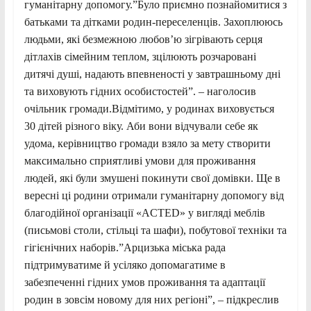
гуманітарну допомогу.”Було приємно познайомитися з
батьками та дітками родин-переселенців. Захоплююсь
людьми, які безмежною любов’ю зігрівають серця
дітлахів сімейним теплом, зцілюють розчаровані
дитячі душі, надають впевненості у завтрашньому дні
та виховують гідних особистостей”. – наголосив
очільник громади.Відмітимо, у родинах виховується
30 дітей різного віку. Аби вони відчували себе як
удома, керівництво громади взяло за мету створити
максимально сприятливі умови для проживання
людей, які були змушені покинути свої домівки. Ще в
вересні ці родини отримали гуманітарну допомогу від
благодійної організації «ACTED» у вигляді меблів
(письмові столи, стільці та шафи), побутової техніки та
гігієнічних наборів.”Арцизька міська рада
підтримуватиме й усіляко допомагатиме в
забезпеченні гідних умов проживання та адаптації
родин в зовсім новому для них регіоні”, – підкреслив