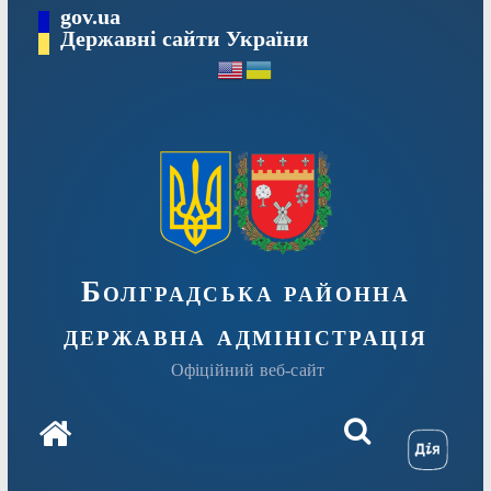
Перейти
gov.ua
Державні сайти України
до
вмісту
Болградська районна
державна адміністрація
Офіційний веб-сайт