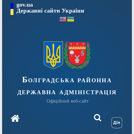
Перейти
gov.ua
Державні сайти України
до
вмісту
Болградська районна
державна адміністрація
Офіційний веб-сайт