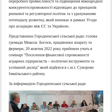
переробної промисловості та підвищення міжнародної
конкурентоспроможності відповідно до принципів
ринкової та регуляторної політик та з урахуванням
потенціалу розвитку, який виникає в рамках Угоди
про асоціацію між ЄС та Україною.
Представники Городненської сільської ради: голова
громади Микола Богоєв, працівники апарату та
фермери, 20 жовтня 2022 року прийняли учать в
семінарі “Посилення фінансової спроможності
аграрних підприємств – полiтичнi iнструменти та
успiшний досвiд” який відбувся в с.м.т. Суворове
Iзмаїльського району.
За інформацією Городненської сільської ради