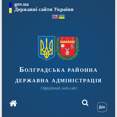
Перейти
gov.ua
Державні сайти України
до
вмісту
Болградська районна
державна адміністрація
Офіційний веб-сайт