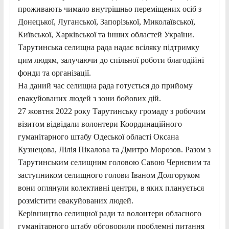
проживають чимало внутрішньо переміщених осіб з
Донецької, Луганської, Запорізької, Миколаївської,
Київської, Харківської та інших областей України.
Тарутинська селищна рада надає всіляку підтримку
цим людям, залучаючи до спільної роботи благодійні
фонди та організації.
На даний час селищна рада готується до прийому
евакуйованих людей з зони бойових дій.
27 жовтня 2022 року Тарутинську громаду з робочим
візитом відвідали волонтери Координаційного
гуманітарного штабу Одеської області Оксана
Кузнецова, Лілія Пікалова та Дмитро Морозов. Разом з
Тарутинським селищним головою Савою Чернєвим та
заступником селищного голови Іваном Долгоруком
вони оглянули колективні центри, в яких планується
розмістити евакуйованих людей.
Керівництво селищної ради та волонтери обласного
гуманітарного штабу обговорили проблемні питання