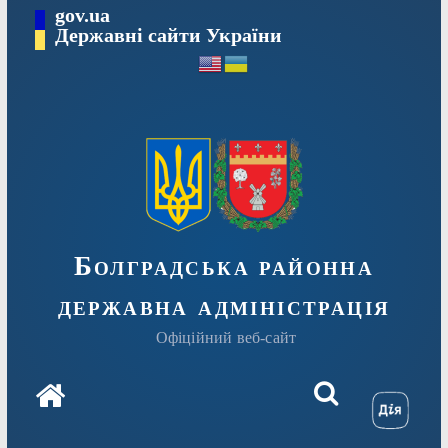
Перейти
gov.ua
Державні сайти України
до
вмісту
Болградська районна
державна адміністрація
Офіційний веб-сайт