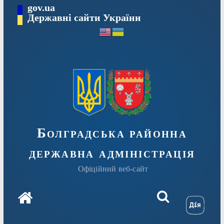
Перейти
gov.ua
Державні сайти України
до
вмісту
Болградська районна
державна адміністрація
Офіційний веб-сайт