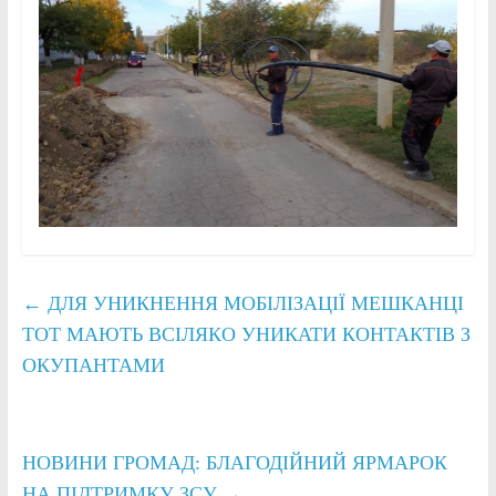
←
ДЛЯ УНИКНЕННЯ МОБІЛІЗАЦІЇ МЕШКАНЦІ
ТОТ МАЮТЬ ВСІЛЯКО УНИКАТИ КОНТАКТІВ З
ОКУПАНТАМИ
НОВИНИ ГРОМАД: БЛАГОДІЙНИЙ ЯРМАРОК
НА ПІДТРИМКУ ЗСУ
→