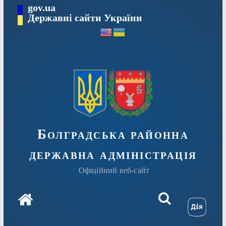
Перейти
gov.ua
Державні сайти України
до
вмісту
Болградська районна
державна адміністрація
Офіційний веб-сайт