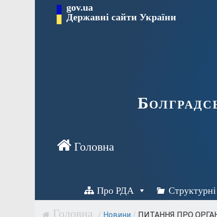
Перейти
gov.ua
Державні сайти України
до
вмісту
Болградс
Про РДА
Структурні
/
Новини
/
ПИТАННЯ ПРО ОРГАН