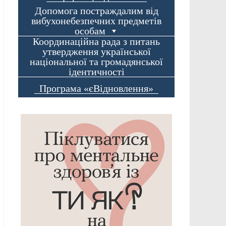
Допомога постраждалим від
вибухонебезпечних предметів
особам
Координаційна рада з питань
утвердження української
національної та громадянської
ідентичності
Програма «єВідновлення»