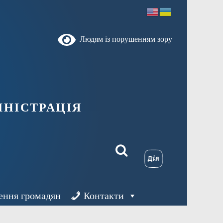
Людям із порушенням зору
ністрація
ення громадян
Контакти