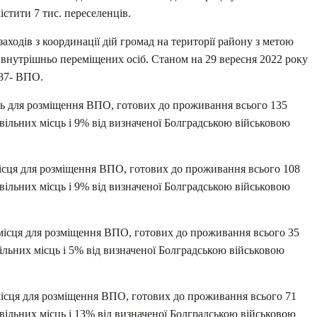
стити 7 тис. переселенців.
ходів з координації дій громад на території району з метою
 внутрішньо переміщених осіб. Станом на 29 вересня 2022 року
387- ВПО.
сць для розміщення ВПО, готових до проживання всього 135
і вільних місць і 9% від визначеної Болградською військовою
місця для розміщення ВПО, готових до проживання всього 108
і вільних місць і 9% від визначеної Болградською військовою
 місця для розміщення ВПО, готових до проживання всього 35
 вільних місць і 5% від визначеної Болградською військовою
 місця для розміщення ВПО, готових до проживання всього 71
і вільних місць і 13% від визначеної Болградською військовою