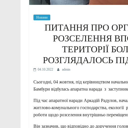
Новини
ПИТАННЯ ПРО ОР
РОЗСЕЛЕННЯ ВПО
ТЕРИТОРІЇ БО
РОЗГЛЯДАЛОСЬ ПІ
04.10.2022
admin
Сьогодні, 04 жовтня, під керівництвом начальни
Бамбури відбулась апаратна нарада з заступник
Під час апаратної наради Аркадій Радулов, нача
житлово-комунального господарства, екології ра
роботи щодо розселення внутрішньо переміщених
Він зазначив, що відповідно до доручення голов