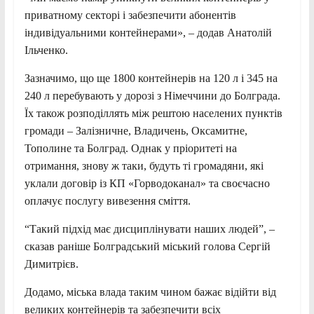
приватному секторі і забезпечити абонентів
індивідуальними контейнерами», – додав Анатолій
Ільченко.
Зазначимо, що ще 1800 контейнерів на 120 л і 345 на
240 л перебувають у дорозі з Німеччини до Болграда.
Їх також розподіллять між рештою населених пунктів
громади – Залізничне, Владичень, Оксамитне,
Тополине та Болград. Однак у пріоритеті на
отримання, знову ж таки, будуть ті громадяни, які
уклали договір із КП «Горводоканал» та своєчасно
оплачує послугу вивезення сміття.
“Такий підхід має дисциплінувати наших людей”, –
сказав раніше Болградський міський голова Сергій
Димитрієв.
Додамо, міська влада таким чином бажає відійти від
великих контейнерів та забезпечити всіх