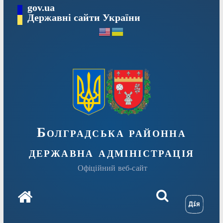
Перейти
gov.ua
Державні сайти України
до
вмісту
Болградська районна
державна адміністрація
Офіційний веб-сайт