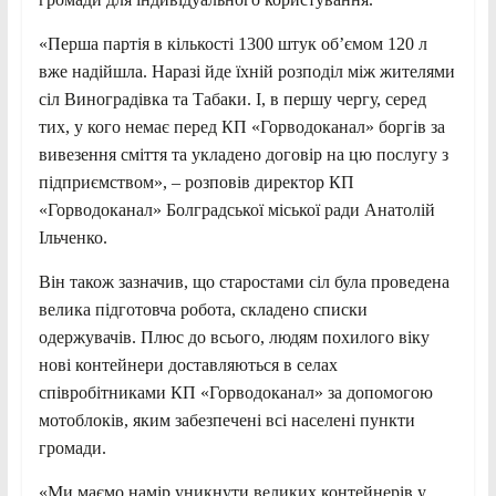
«Перша партія в кількості 1300 штук об’ємом 120 л
вже надійшла. Наразі йде їхній розподіл між жителями
сіл Виноградівка та Табаки. І, в першу чергу, серед
тих, у кого немає перед КП «Горводоканал» боргів за
вивезення сміття та укладено договір на цю послугу з
підприємством», – розповів директор КП
«Горводоканал» Болградської міської ради Анатолій
Ільченко.
Він також зазначив, що старостами сіл була проведена
велика підготовча робота, складено списки
одержувачів. Плюс до всього, людям похилого віку
нові контейнери доставляються в селах
співробітниками КП «Горводоканал» за допомогою
мотоблоків, яким забезпечені всі населені пункти
громади.
«Ми маємо намір уникнути великих контейнерів у