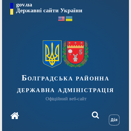
Перейти
gov.ua
Державні сайти України
до
вмісту
Болградська районна
державна адміністрація
Офіційний веб-сайт