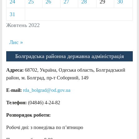
24
25
26
27
28
29
30
31
Жовтень 2022
Лис »
Болградська районна державна адміністрація
Адреса:
68702, Україна, Одеська область, Болградський
район, м. Болград, пр-т Соборний, 149
E-mail:
rda_bolgrad@od.gov.ua
Телефон:
(04846) 4-24-82
Розпорядок роботи:
Робочі дні: з понеділка по п’ятницю