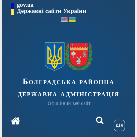
Перейти
gov.ua
Державні сайти України
до
вмісту
Болградська районна
державна адміністрація
Офіційний веб-сайт