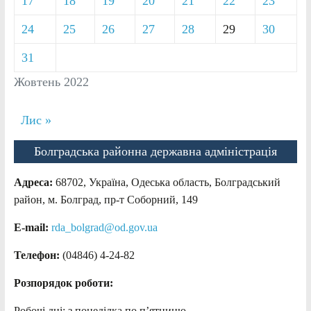
17
18
19
20
21
22
23
24
25
26
27
28
29
30
31
Жовтень 2022
Лис »
Болградська районна державна адміністрація
Адреса:
68702, Україна, Одеська область, Болградський
район, м. Болград, пр-т Соборний, 149
E-mail:
rda_bolgrad@od.gov.ua
Телефон:
(04846) 4-24-82
Розпорядок роботи:
Робочі дні: з понеділка по п’ятницю