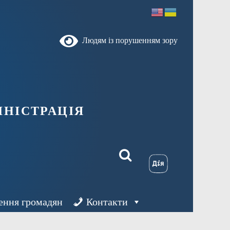
Людям із порушенням зору
ністрація
ення громадян
Контакти