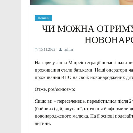
Новини
ЧИ МОЖНА ОТРИМ
НОВОНАР
15.11.2022
admin
На гарячу лінію Мінреінтеграції почастішали зв
проживання стали батьками. Наші оператори ч
проживання ВПО на своїх новонароджених діт
Отже, роз’яснюємо:
Якщо ви – переселенець, перемістилися після 2
(бойових) дій, окупації, оточення й оформили д
новонародженого малюка. На її основі подавайт
дитини.