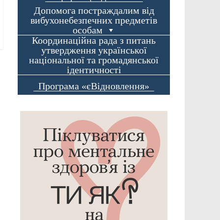
Допомога постраждалим від
вибухонебезпечних предметів
особам
Координаційна рада з питань
утвердження української
національної та громадянської
ідентичності
Програма «єВідновлення»