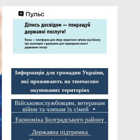
Інформація для громадян України,
які проживають на тимчасово
окупованих територіях
Військовослужбовцям, ветеранам
війни та членам їх сімей
Економіка Болградського району
Державна підтримка