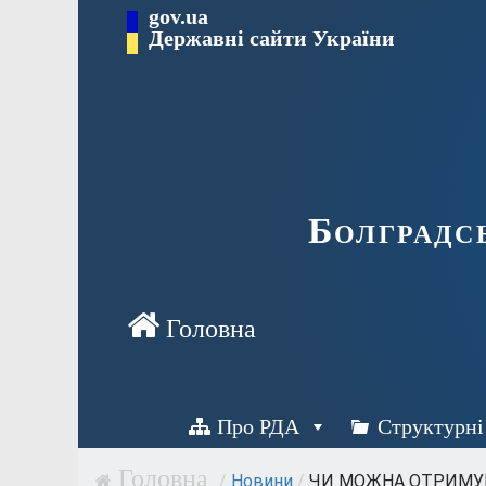
Перейти
gov.ua
Державні сайти України
до
вмісту
Болградс
Про РДА
Структурні
/
Новини
/
ЧИ МОЖНА ОТРИМУВ