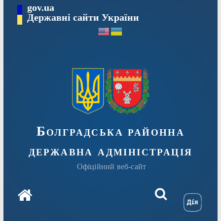
Перейти
gov.ua
Державні сайти України
до
вмісту
Болградська районна
державна адміністрація
Офіційний веб-сайт