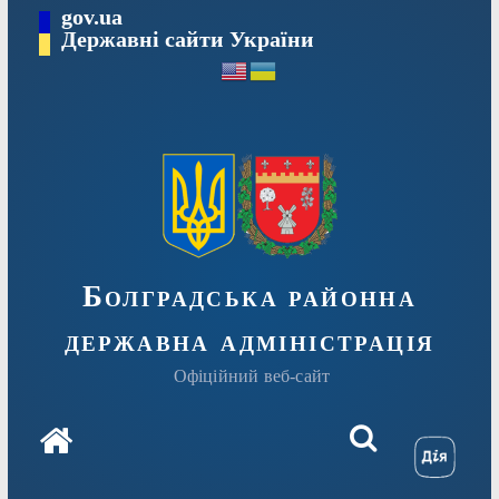
Перейти
gov.ua
Державні сайти України
до
вмісту
Болградська районна
державна адміністрація
Офіційний веб-сайт