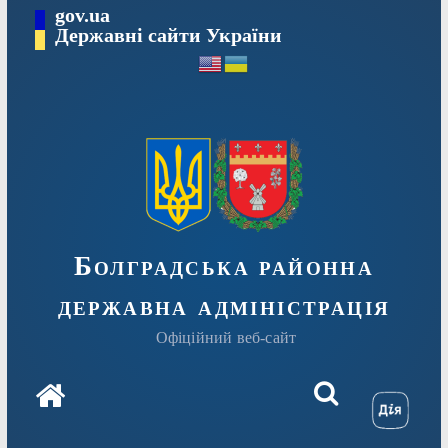
Перейти
gov.ua
Державні сайти України
до
вмісту
Болградська районна
державна адміністрація
Офіційний веб-сайт