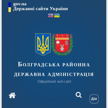
Перейти
gov.ua
Державні сайти України
до
вмісту
Болградська районна
державна адміністрація
Офіційний веб-сайт