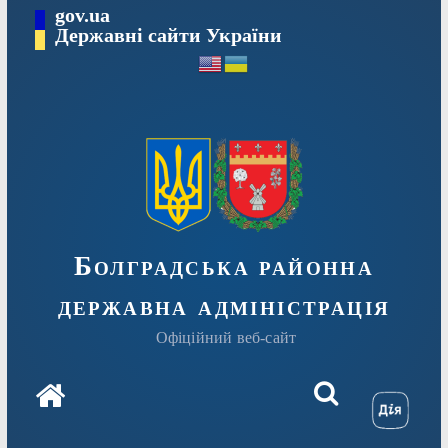
Перейти
gov.ua
Державні сайти України
до
вмісту
Болградська районна
державна адміністрація
Офіційний веб-сайт