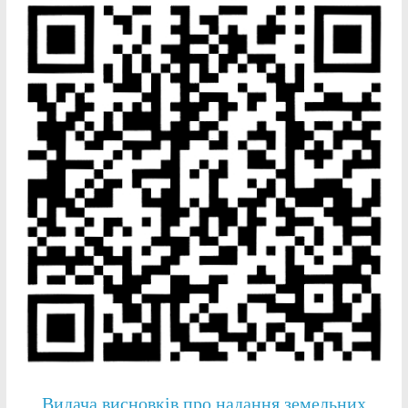
Видача висновків про надання земельних