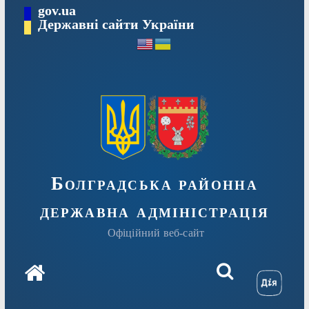
Перейти
gov.ua
Державні сайти України
до
вмісту
Болградська районна
державна адміністрація
Офіційний веб-сайт