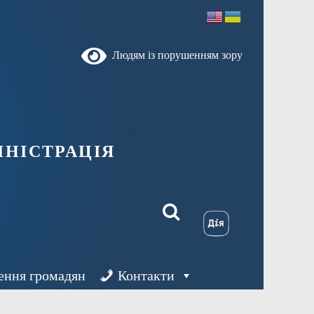
Людям із порушенням зору
ністрація
ення громадян
Контакти