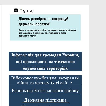
Інформація для громадян України,
які проживають на тимчасово
окупованих територіях
Військовослужбовцям, ветеранам
війни та членам їх сімей
Економіка Болградського району
Державна підтримка