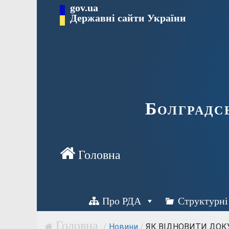
Перейти
gov.ua
Державні сайти України
до
вмісту
Болградс
Про РДА
Структурні
/
Новини
/
ЯК ВІДНОВИТИ ДОКУ