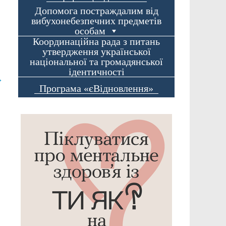
Допомога постраждалим від
вибухонебезпечних предметів
особам
Координаційна рада з питань
утвердження української
національної та громадянської
ідентичності
→
Програма «єВідновлення»