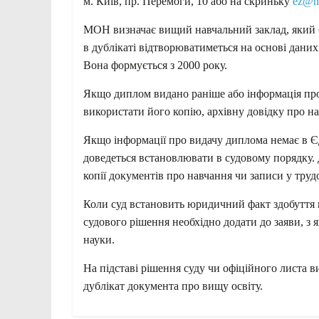
м. Київ, пр. Перемоги, 10 або на скриньку
ez@m
МОН визначає вищий навчальний заклад, який б
в дублікаті відтворюватиметься на основі даних
Вона формується з 2000 року.
Якщо диплом видано раніше або інформація про 
використати його копію, архівну довідку про н
Якщо інформації про видачу диплома немає в Є
доведеться встановлювати в судовому порядку. 
копії документів про навчання чи записи у труд
Коли суд встановить юридичний факт здобуття в
судового рішення необхідно додати до заяви, з я
науки.
На підставі рішення суду чи офіційного листа
дублікат документа про вищу освіту.