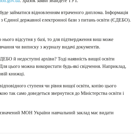
on.gov.ua
. Зразок заяви знайдете ТУТ.
уде займатися відновленням втраченого диплома. Інформація
 з Єдиної державної електронної бази з питань освіти (ЄДЕБО).
нього відсутня у базі, то для підтвердження виш може
авчання чи виписку з журналу видачі документів.
ДЕБО й недоступні архіви? Тоді наявність вищої освіти
Для цього можна використати будь-які свідчення. Наприклад,
овій книжці.
ідповідного ступеня чи рівня вищої освіти, копію цього
кою так само доведеться звернутися до Міністерства освіти і
 визначений МОН України навчальний заклад має видати