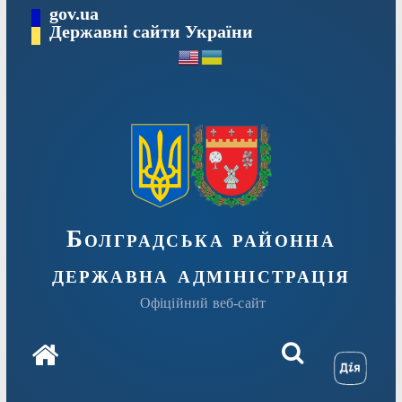
Перейти
gov.ua
Державні сайти України
до
вмісту
Болградська районна
державна адміністрація
Офіційний веб-сайт