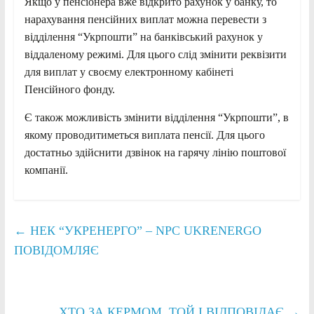
Якщо у пенсіонера вже відкрито рахунок у банку, то
нарахування пенсійних виплат можна перевести з
відділення “Укрпошти” на банківський рахунок у
віддаленому режимі. Для цього слід змінити реквізити
для виплат у своєму електронному кабінеті
Пенсійного фонду.
Є також можливість змінити відділення “Укрпошти”, в
якому проводитиметься виплата пенсії. Для цього
достатньо здійснити дзвінок на гарячу лінію поштової
компанії.
←
НЕК “УКРЕНЕРГО” – NPC UKRENERGO
ПОВІДОМЛЯЄ
ХТО ЗА КЕРМОМ, ТОЙ І ВІДПОВІДАЄ
→