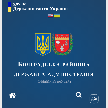
Перейти
gov.ua
Державні сайти України
до
вмісту
Болградська районна
державна адміністрація
Офіційний веб-сайт