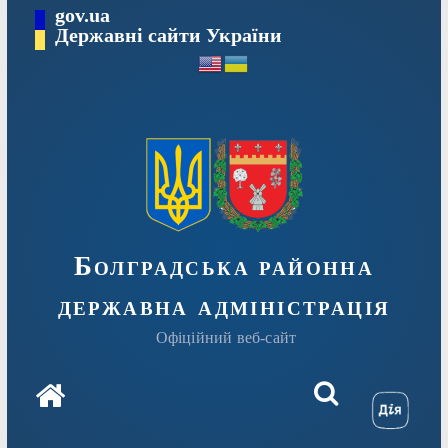
Перейти
gov.ua
Державні сайти України
до
вмісту
Болградська районна
державна адміністрація
Офіційний веб-сайт