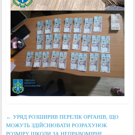
←
УРЯД РОЗШИРИВ ПЕРЕЛІК ОРГАНІВ, ЩО
МОЖУТЬ ЗДІЙСНЮВАТИ РОЗРАХУНОК
РОЗМІРУ ШКОДИ ЗА НЕПРАВОМІРНЕ