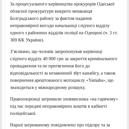
За процесуального керівництва прокурорів Одеської
обласної прокуратури викрито мешканця
Болградського району за фактом надання
неправомірної вигоди начальниці слідчого відділу
одного з районних відділів поліції на Одещині (ч. 3 ст.
369 КК України).
З’ясовано, що чоловік запропонував керівниці
слідчого відділу 40 000 грн за закриття кримінального
провадження та не притягнення його
до
відповідальності за незаконний збут канабісу, а також
повернення арештованого мотоциклу «Yamaha», що
знаходиться у міжнародному розшуку.
Правоохоронці затримали зловмисника «на гарячому»
під час передачі неправомірних коштів в кабінеті
поліцейської.
Наразі затриманому повідомлено про підозру та за