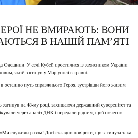
ЕРОЇ НЕ ВМИРАЮТЬ: ВОНИ
ЮТЬСЯ В НАШІЙ ПАМ’ЯТІ
да Одещини. У селі Кубей простилися із захисником
України
овим, який загинув у Маріуполі в травні.
ли в останню путь справжнього Героя, зустрівши його живим
ць загинув на 48-му році, захищаючи державний суверенітет та
фікували через аналіз ДНК і передали рідним, щоб почесно
 «Ми служили разом! Досі складно повірити, що загинула така