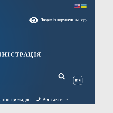
Людям із порушенням зору
ністрація
ення громадян
Контакти