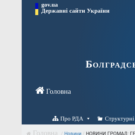
Перейти
gov.ua
Державні сайти України
до
вмісту
Болградс
Про РДА
Структурні
/
Новини
/
НОВИНИ ГРОМАД: ГЕР