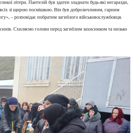
икої літери. Пантелій був здатен зладнати будь-які негаразди,
 всіх зі щирою посмішкою. Він був доброзичливим, гарним
гу», – розповідає побратим загиблого військовослужбовця.
 синів. Схиляємо голови перед загиблим захисником та низько