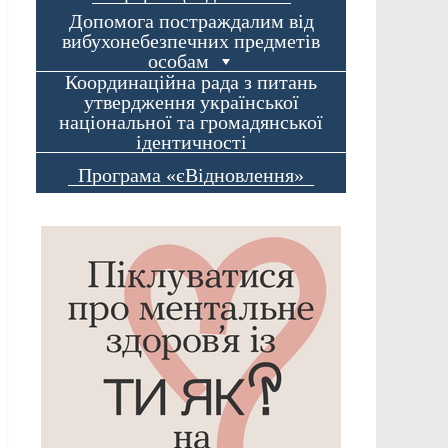
Допомога постраждалим від
вибухонебезпечних предметів
особам
Координаційна рада з питань
утвердження української
національної та громадянської
ідентичності
Програма «єВідновлення»