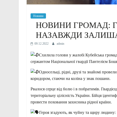
Новини
НОВИНИ ГРОМАД: Г
НАЗАВЖДИ ЗАЛИША
09.12.2022
admin
Схилила голови у жалобі Кубейська грома
сержантом Національної гвардії Пантелієм Бошк
Односельці, рідні, друзі та знайомі прове
коридором, стаючи на коліна у знак пошани.
Рвалося серце від болю і в побратимів. Гвардіє
територіальну цілісність України. Бійця іденти
провести поховання захисника рідної країни.
Героя згадують, як чуйну та щиру людину: