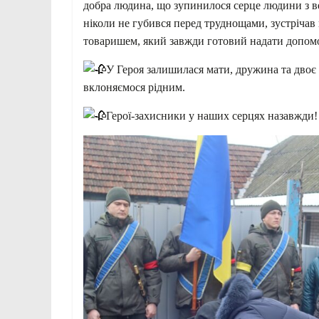
добра людина, що зупинилося серце людини з вел
ніколи не губився перед труднощами, зустрічав
товаришем, який завжди готовий надати допомо
У Героя залишилася мати, дружина та двоє
вклоняємося рідним.
Герої-захисники у наших серцях назавжди!