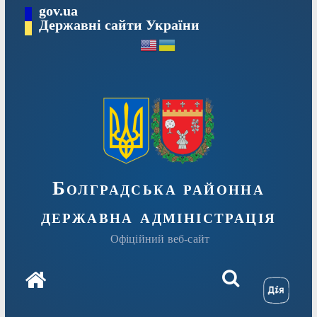
Перейти
gov.ua
Державні сайти України
до
вмісту
Болградська районна
державна адміністрація
Офіційний веб-сайт