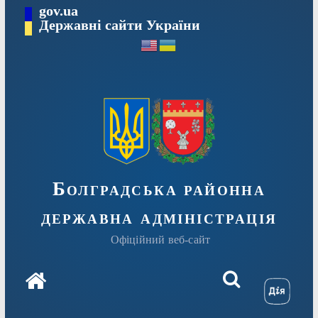
Перейти
gov.ua
Державні сайти України
до
вмісту
Болградська районна
державна адміністрація
Офіційний веб-сайт